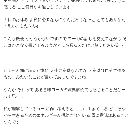
不思議と とても落ち着いていて 心が麻痺してしまったかのように
感じる ここ何日かを過ごしています
今日のお休みは 私に必要なものなんだろうな〜と とてもありがた
く思いました(-人-)
こんな機会 なかなかないですので ヨーガの話しを交えてながら そ
こはかとなく書いてみようかと…お暇な人だけご覧ください笑っ
ちょっと前に読んだ本に 人生に意味なんてない 意味は自分で作る
もの…みたいなことが書いてあったですよね
なんか それって ある意味ヨーガの教典解読でも感じることだなー
って思って
私が理解しているヨーガ的に考えると ここに生きている どこぞや
から生きるためのエネルギーが供給されている 既に意味はあること
なんです