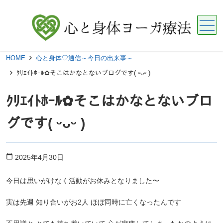
メニュー
HOME
心と身体♡通信～今日の出来事～
ｸﾘｴｲﾄﾎｰﾙ‪✿そこはかなとないブログです( ᵕᴗᵕ )
ｸﾘｴｲﾄﾎｰﾙ‪✿そこはかなとないブロ
グです( ᵕᴗᵕ )
calendar_today
2025年4月30日
今日は思いがけなく活動がお休みとなりました〜
実は先週 知り合いがお2人 ほぼ同時に亡くなったんです