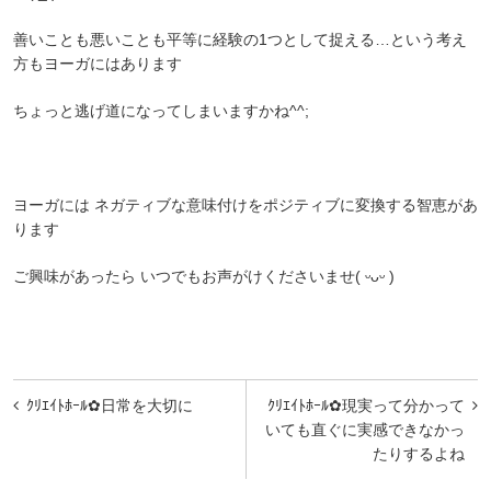
善いことも悪いことも平等に経験の1つとして捉える…という考え
方もヨーガにはあります
ちょっと逃げ道になってしまいますかね^^;
ヨーガには ネガティブな意味付けをポジティブに変換する智恵があ
ります
ご興味があったら いつでもお声がけくださいませ( ᵕᴗᵕ )
投
ｸﾘｴｲﾄﾎｰﾙ‪✿日常を大切に
ｸﾘｴｲﾄﾎｰﾙ‪✿現実って分かって
稿
いても直ぐに実感できなかっ
たりするよね
ナ