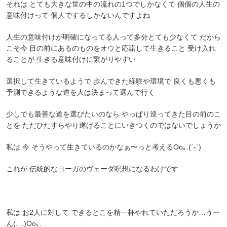
それは とても大きな世の中の流れの1つでしかなくて 個個の人生の
意味付けって 個人でするしかないんですよね
人生の意味付けが明確になってる人って多分とても少なくて だから
こそ今 目の前にあるのものをオウと応諾して生きること 受け入れ
ることが 生きる意味付けに繋がりやすい
選択して生きているようで 歩んできた経験や環境で 良くも悪くも
予測できるような道を人は決まって選んで行く
少しでも最善な道を選びたいのなら やっぱり巡ってきた目の前のこ
とを ただひたすらやり遂げることにいきつくのではないでしょうか
私は 今 そうやって生きているのかなぁ〜っと考えるOo｡.(´-`)
これが 伝統的なヨーガのヴェーダ瞑想になるわけです
私は お2人に対して できるとこを精一杯やれていただろうか…うー
ん(._.)Oo｡.