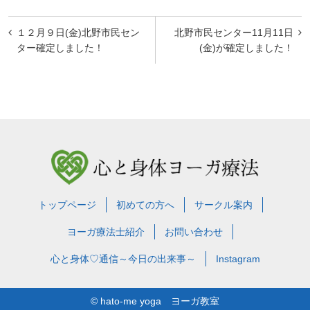
投
１２月９日(金)北野市民セン
北野市民センター11月11日
稿
ター確定しました！
(金)が確定しました！
ナ
ビ
ゲ
ー
シ
ョ
トップページ
初めての方へ
サークル案内
ン
ヨーガ療法士紹介
お問い合わせ
心と身体♡通信～今日の出来事～
Instagram
© hato-me yoga ヨーガ教室