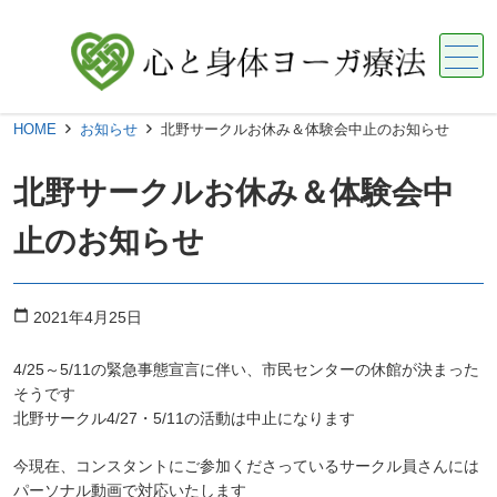
メニュー
HOME
お知らせ
北野サークルお休み＆体験会中止のお知らせ
北野サークルお休み＆体験会中
止のお知らせ
calendar_today
2021年4月25日
4/25～5/11の緊急事態宣言に伴い、市民センターの休館が決まった
そうです
北野サークル4/27・5/11の活動は中止になります
今現在、コンスタントにご参加くださっているサークル員さんには
パーソナル動画で対応いたします