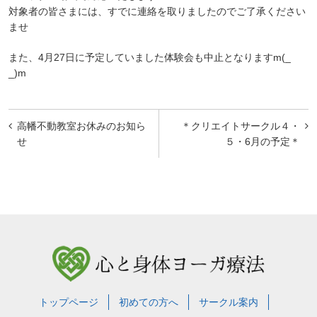
対象者の皆さまには、すでに連絡を取りましたのでご了承ください
ませ
また、4月27日に予定していました体験会も中止となりますm(_
_)m
投
高幡不動教室お休みのお知ら
＊クリエイトサークル４・
稿
せ
５・6月の予定＊
ナ
ビ
ゲ
ー
シ
ョ
トップページ
初めての方へ
サークル案内
ン