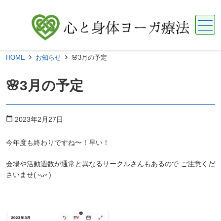
メニュー
HOME
お知らせ
🌸3月の予定
🌸3月の予定
calendar_today
2023年2月27日
今年度も終わりですね〜！早い！
会場や活動週数が通常と異なるサークルさんもあるので ご注意くだ
さいませ( ᵕᴗᵕ )