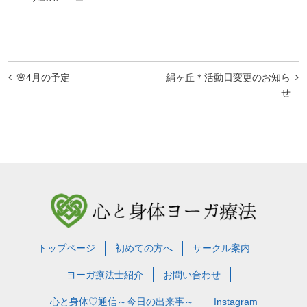
投
🌸4月の予定
絹ヶ丘＊活動日変更のお知ら
稿
せ
ナ
ビ
ゲ
ー
シ
ョ
トップページ
初めての方へ
サークル案内
ン
ヨーガ療法士紹介
お問い合わせ
心と身体♡通信～今日の出来事～
Instagram