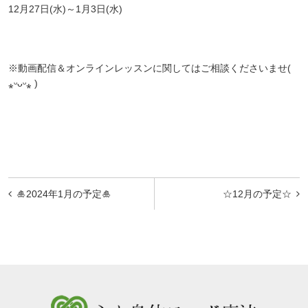
12月27日(水)～1月3日(水)
※動画配信＆オンラインレッスンに関してはご相談くださいませ(
⁎ᵕᴗᵕ⁎ )
投
🎍2024年1月の予定🎍
☆12月の予定☆
稿
ナ
ビ
ゲ
ー