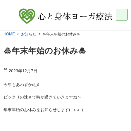
メニュー
HOME
お知らせ
🎍年末年始のお休み🎍
🎍年末年始のお休み🎍
calendar_today
2023年12月7日
今年もあわずか‎ఠ_ఠ
ビックリの速さで時が過ぎていきますね〜
年末年始のお休みをお知らせします( ..›ᴗ‹..)