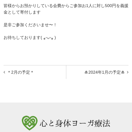
皆様からお預かりしている会費からご参加お1人に対し500円を義援
金として寄付します
是非ご参加くださいませ〜！
お待ちしております( ⁎ᵕᴗᵕ⁎ )
投
＊2月の予定＊
🎍2024年1月の予定🎍
稿
ナ
ビ
ゲ
ー
シ