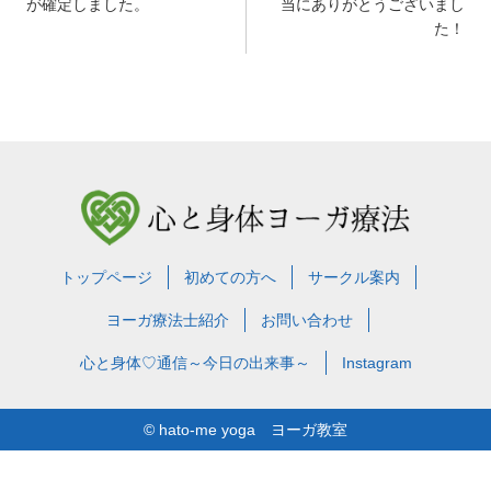
稿
が確定しました。
当にありがとうございまし
た！
ナ
ビ
ゲ
ー
シ
ョ
ン
トップページ
初めての方へ
サークル案内
ヨーガ療法士紹介
お問い合わせ
心と身体♡通信～今日の出来事～
Instagram
© hato-me yoga ヨーガ教室