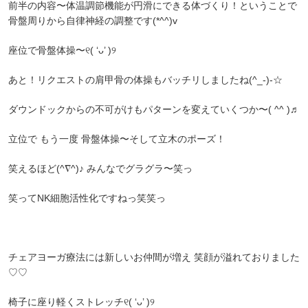
前半の内容〜体温調節機能が円滑にできる体づくり！ということで
骨盤周りから自律神経の調整です(*^^)v
座位で骨盤体操〜୧( ‘ᴗ’ )୨
あと！リクエストの肩甲骨の体操もバッチリしましたね(^_-)-☆
ダウンドックからの不可がけもパターンを変えていくつか〜( ^^ )♬
立位で もう一度 骨盤体操〜そして立木のポーズ！
笑えるほど(^∇^)♪ みんなでグラグラ〜笑っ
笑ってNK細胞活性化ですねっ笑笑っ
チェアヨーガ療法には新しいお仲間が増え 笑顔が溢れておりました
♡♡
椅子に座り軽くストレッチ୧( ‘ᴗ’ )୨