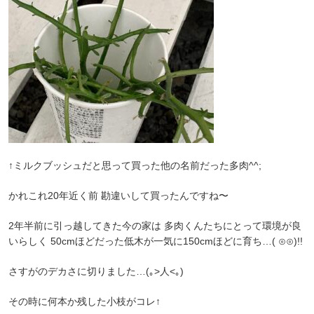
↑ミルクブッシュだと思って買った他の名前だった多肉^^;
かれこれ20年近く前 勘違いして買ったんですね〜
2年半前に引っ越してきた今の家は 多肉くんたちにとって環境が良
いらしく 50cmほどだった低木が一気に150cmほどに育ち‎…( ⊙⊙)!!
さすがのデカさに切りました…(｡>人<｡)
その時に何本か残した小枝がコレ↑