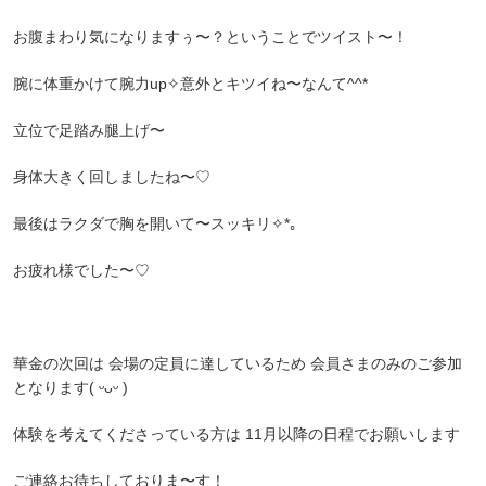
お腹まわり気になりますぅ〜？ということでツイスト〜！
腕に体重かけて腕力up✧︎意外とキツイね〜なんて^^*
立位で足踏み腿上げ〜
身体大きく回しましたね〜♡
最後はラクダで胸を開いて〜スッキリ✧*｡
お疲れ様でした〜♡
華金の次回は 会場の定員に達しているため 会員さまのみのご参加
となります( ᵕᴗᵕ )
体験を考えてくださっている方は 11月以降の日程でお願いします
ご連絡お待ちしておりま〜す！