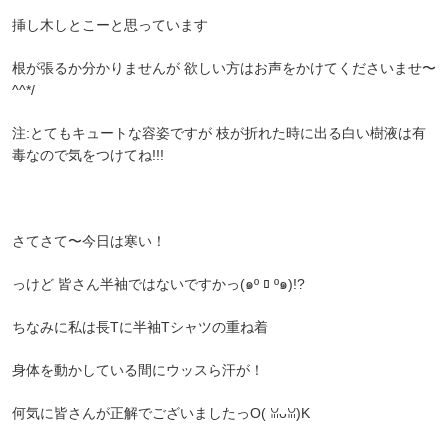
挿し木しとこーと思っています
根が張るか分かりませんが 欲しい方はお声をかけてくださいませ〜
^^*/
注:とてもキュートな容姿ですが 枝が折れた時に出る白い樹液は有
毒なので気をつけてね!!!
さてさて〜今日は寒い！
っけど 皆さん半袖ではないですかっ(๑º ﾛ º๑)!?
ちなみに私は長Tに半袖Tシャツの重ね着
身体を動かしている間にウッスら汗が！
何気に皆さんが正解でございましたっO( ꈍᴗꈍ)K