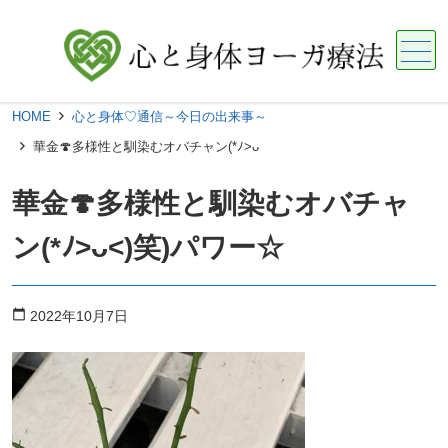
メニュー
HOME
心と身体♡通信～今日の出来事～
華金🍄多様性と馴染むオバチャン(*ﾉ>ᴗ
華金🍄多様性と馴染むオバチャ
ン(*ﾉ>ᴗ<)笑)パワー☆
calendar_today
2022年10月7日