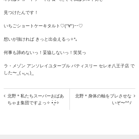
見つけたんです！
いちごショートケーキタルト♡(°∀°)ｰｰ♡
想いが強ければ きっと出会えるっ✧*｡
何事も諦めないっ！妥協しないっ！笑笑っ
ラ・メゾン アンソレイユターブル パティスリー セレオ八王子店 で
した〜_( ᴗ͈ˬᴗ͈ )_
投
北野＊私たちスーパーおばあ
北野＊身体の軸をブレさせな
稿
ちゃま集団ですよっ✧ •̀.̫•́✧
いぞ〜‎^^ﾉ
ナ
ビ
ゲ