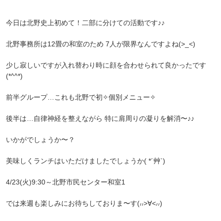
今日は北野史上初めて！二部に分けての活動です♪♪
北野事務所は12畳の和室のため 7人が限界なんですよね(>_<)
少し寂しいですが入れ替わり時に顔を合わせられて良かったです
(*^^*)
前半グループ…これも北野で初✧︎個別メニュー✧︎
後半は…自律神経を整えながら 特に肩周りの凝りを解消〜♪♪
いかがでしょうか〜？
美味しくランチはいただけましたでしょうか( *´艸`)
4/23(火)9:30～北野市民センター和室1
では来週も楽しみにお待ちしておりま〜す(៸៸>∀<៸៸)