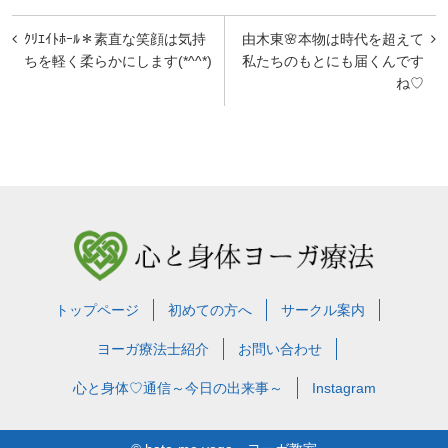
投
ｸﾘｴｲﾄﾎｰﾙ＊素直な笑顔は気持
由木東🌸本物は時代を超えて
稿
ちを軽く柔らかにします(*^^*)
私たちのもとにも届くんです
ね♡
ナ
ビ
ゲ
ー
シ
ョ
ン
トップページ
初めての方へ
サークル案内
ヨーガ療法士紹介
お問い合わせ
心と身体♡通信～今日の出来事～
Instagram