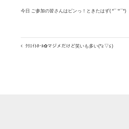
今日 ご参加の皆さんはピンっ！ときたはず( *¯ ꒳¯*)
投
ｸﾘｴｲﾄﾎｰﾙ︎✿マジメだけど笑いも多い(*≧▽≦)
稿
ナ
ビ
ゲ
ー
シ
ョ