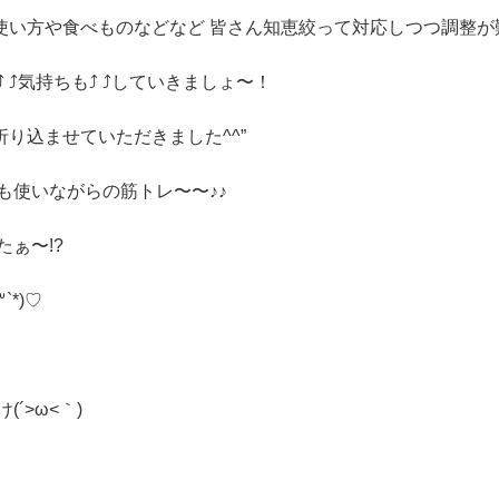
使い方や食べものなどなど 皆さん知恵絞って対応しつつ調整が
︎気持ちも⤴︎ ⤴︎していきましょ〜！
り込ませていただきました^^”
も使いながらの筋トレ〜〜♪♪
ぁ〜!?
*)♡
´>ω<｀)