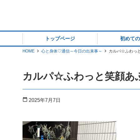
トップページ
初めての
HOME
心と身体♡通信～今日の出来事～
カルパ‪☆ふわっ
カルパ‪☆ふわっと笑顔あ
calendar_today
2025年7月7日