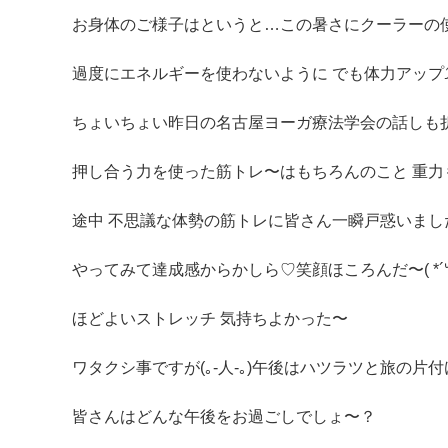
お身体のご様子はというと…この暑さにクーラーの
過度にエネルギーを使わないように でも体力アップ⤴︎ ⤴
ちょいちょい昨日の名古屋ヨーガ療法学会の話しも折
押し合う力を使った筋トレ〜はもちろんのこと 重力
途中 不思議な体勢の筋トレに皆さん一瞬戸惑いました
やってみて達成感からかしら♡笑顔ほころんだ〜( *´꒳`
ほどよいストレッチ 気持ちよかった〜
ワタクシ事ですが(｡-人-｡)午後はハツラツと旅の片付け(
皆さんはどんな午後をお過ごしでしょ〜？