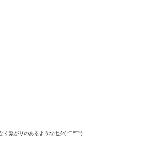
がりのあるような七夕( *¯ ꒳¯*)