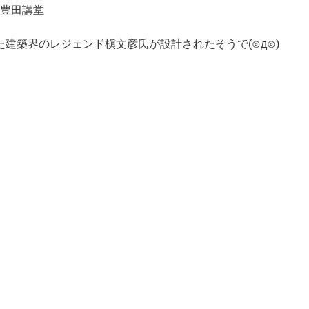
学豊田講堂
建築界のレジェンド槇文彦氏が設計されたそうで(⊙д⊙)