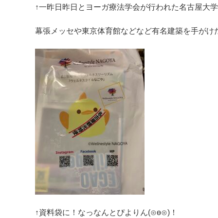
↑一昨日昨日とヨーガ療法学会が行われた名古屋大
幕張メッセや東京体育館などなど有名建築を手がけた
↑資料袋に！なっなんとぴよりん(⊙ө⊙)！