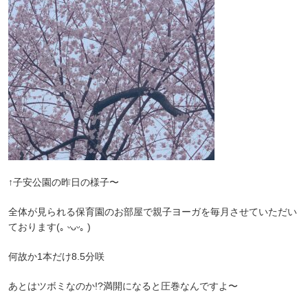
↑子安公園の昨日の様子〜
全体が見られる保育園のお部屋で親子ヨーガを毎月させていただい
ております(｡ ᵕᴗᵕ｡ )
何故か1本だけ8.5分咲
あとはツボミなのか!?満開になると圧巻なんですよ〜