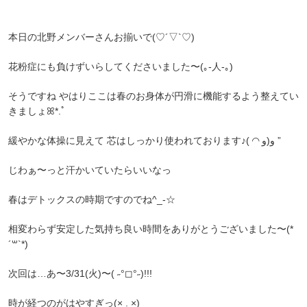
本日の北野メンバーさんお揃いで(♡´▽`♡)
花粉症にも負けずいらしてくださいました〜(｡-人-｡)
そうですね やはりここは春のお身体が円滑に機能するよう整えてい
きましょꕤ*.ﾟ
緩やかな体操に見えて 芯はしっかり使われております♪( ◜◝ و(و ”
じわぁ〜っと汗かいていたらいいなっ
春はデトックスの時期ですのでね‎^_-☆
相変わらず安定した気持ち良い時間をありがとうございました〜(*
´꒳`*)
次回は…あ〜3/31(火)〜( ˶°◻︎°˶)!!!
時が経つのがはやすぎっ(× . ×)