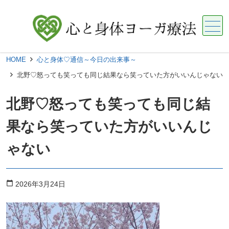
メニュー
HOME
心と身体♡通信～今日の出来事～
北野♡怒っても笑っても同じ結果なら笑っていた方がいいんじゃない
北野♡怒っても笑っても同じ結
果なら笑っていた方がいいんじ
ゃない
calendar_today
2026年3月24日