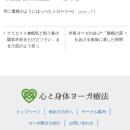
羽二重餅のようにほっぺたトロ〜り〜( ૢᵕ̴̤ ᴗᵕ̴̤ ૢ♡）
投
クリエイト︎✿眠気と戦う春の
🌸夜ヨーガの会🌙* :ﾟ睡眠の質
稿
陽気🌸好きだけどツラい…ま
をあげる体操に適した時間
るで恋のよう笑っ
ナ
ビ
ゲ
ー
シ
ョ
ン
トップページ
初めての方へ
サークル案内
ヨーガ療法士紹介
お問い合わせ