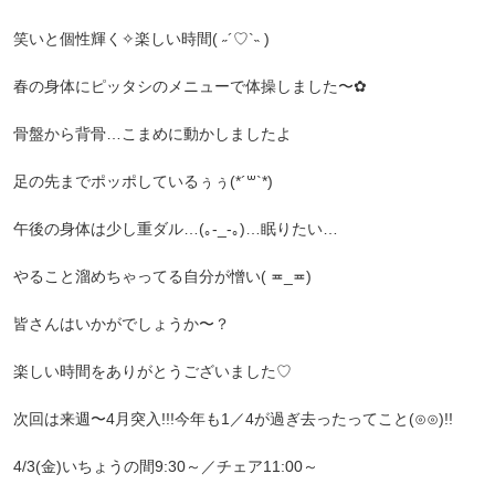
笑いと個性輝く✧楽しい時間( ˶´♡`˵ )
春の身体にピッタシのメニューで体操しました〜︎✿
骨盤から背骨…こまめに動かしましたよ
足の先までポッポしているぅぅ(*´꒳`*)
午後の身体は少し重ダル…(｡-_-｡)…眠りたい…
やること溜めちゃってる自分が憎い( ≖_≖)
皆さんはいかがでしょうか〜？
楽しい時間をありがとうございました♡
次回は来週〜4月突入!!!今年も1／4が過ぎ去ったってこと(⊙⊙)!!
4/3(金)いちょうの間9:30～／チェア11:00～