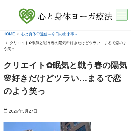
メニュー
HOME
心と身体♡通信～今日の出来事～
クリエイト︎✿眠気と戦う春の陽気🌸好きだけどツラい…まるで恋のよ
う笑っ
クリエイト︎✿眠気と戦う春の陽気
🌸好きだけどツラい…まるで恋
のよう笑っ
calendar_today
2026年3月27日