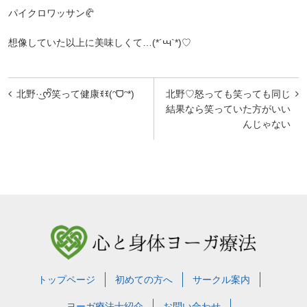
パイクロワッサン🥐
想像していた以上に美味しくて…(*´ꚇ`*)♡
投
北野·͜·ᰔᩚ笑って健康ꉂꉂ(ᵔᗜᵔ*)
北野♡怒っても笑っても同じ
稿
結果なら笑っていた方がいい
んじゃない
ナ
ビ
ゲ
ー
シ
ョ
ン
トップページ
初めての方へ
サークル案内
ヨーガ療法士紹介
お問い合わせ