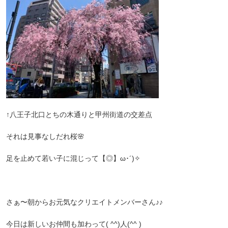
↑八王子北口とちの木通りと甲州街道の交差点
それは見事なしだれ桜🌸
足を止めて若い子に混じって【◎】ω･´)✧
さぁ〜朝からお元気なクリエイトメンバーさん♪♪
今日は新しいお仲間も加わって( ^^)人(^^ )