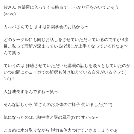
皆さん お部屋に入ってくる時点で しっかり汗をかいていそう
(>ω<;)
カルパさんでも まずは新潟学会のお話から〜
どのサークルにも同じお話しをさせていただいているのですが 4度
目…私って理解が深まっている!?話しが上手くなっている!?なぁ〜
んて笑っ
ていうのは 拝聴させていただいた講演の話しを淡々としていたのが
いつの間にかヨーガでの解釈も付け加えている自分がいる!?って(
°o°)！
人は成長するんですね〜笑っ
そんな話しから 皆さんのお身体のご様子 伺いました(*^^*)
気になったのは…熱中症と謎の風邪(!?)ですかね〜
こまめに水分取りながら 脚力＆体力つけていきましょうかぁ