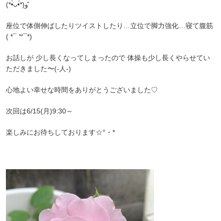
(*•̀ᴗ•́*)و ̑̑
座位で体側伸ばしたりツイストしたり…立位で脚力強化…寝て腹筋
( *¯ ꒳¯*)
お話しが 少し長くなってしまったので 体操も少し長くやらせてい
ただきました〜(-人-)
心地よい幸せな時間をありがとうございました♡
次回は6/15(月)9:30～
楽しみにお待ちしております‪☆°・*