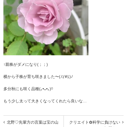
↑親株がダメになり(；；)
横から子株が育ち咲きました〜(ﾉ≧∀≦)ﾉ
多分秋にも咲く品種(｡•ᴗ•｡)♡
もう少し太って大きくなってくれたら良いな…
投
北野♡先輩方の言葉は宝の山
クリエイト✿科学に負けない