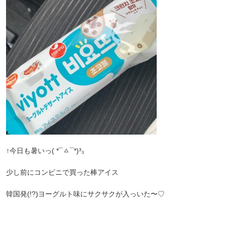
↑今日も暑いっ( *¯ㅿ¯*)³₃
少し前にコンビニで買った棒アイス
韓国発(!?)ヨーグルト味にサクサクが入っいた〜♡