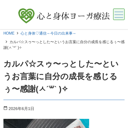
メニュー
HOME
心と身体♡通信～今日の出来事～
‪カルパ☆スゥ〜っとした〜というお言葉に自分の成長を感じるぅ〜感
謝(ㅅ´꒳` )✧
‪カルパ☆スゥ〜っとした〜とい
うお言葉に自分の成長を感じる
ぅ〜感謝(ㅅ´꒳` )✧
calendar_today
2026年6月1日