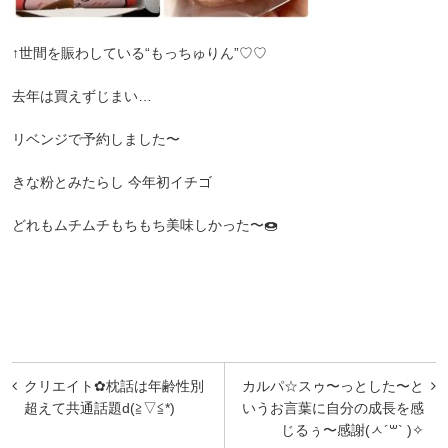
↑世間を賑わしている“もっちゅりん”♡♡
去年は買えずじまい…
リベンジで予約しました〜
きな粉とみたらし 今年初イチゴ
どれもムチムチもちもち美味しかった〜🍩
投
クリエイト✿枕話は年齢性別
‪カルパ☆スゥ〜っとした〜と
稿
超えて共通話題d(≧▽≦*)
いうお言葉に自分の成長を感
じるぅ〜感謝(ㅅ´꒳` )✧
ナ