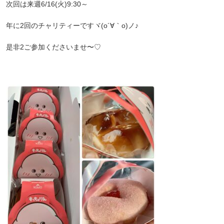
次回は来週6/16(火)9:30～
年に2回のチャリティーですヾ(o´∀｀o)ノ♪
是非2ご参加くださいませ〜♡