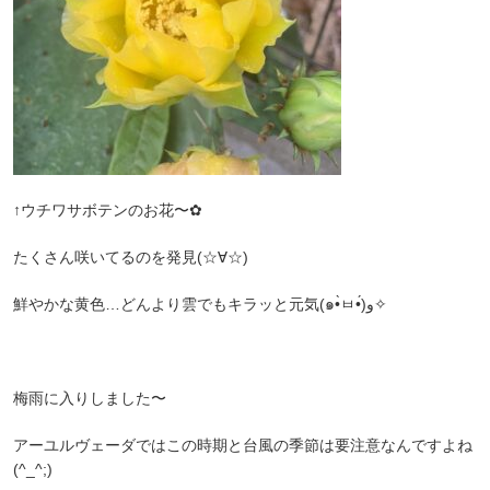
↑ウチワサボテンのお花〜✿
たくさん咲いてるのを発見(☆∀☆)
鮮やかな黄色…どんより雲でもキラッと元気(๑•̀ㅂ•́)ﻭ✧
梅雨に入りしました〜
アーユルヴェーダではこの時期と台風の季節は要注意なんですよね
(^_^;)