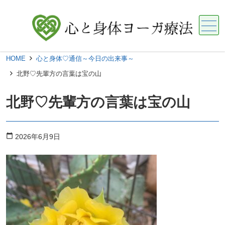
メニュー
HOME
心と身体♡通信～今日の出来事～
北野♡先輩方の言葉は宝の山
北野♡先輩方の言葉は宝の山
calendar_today
2026年6月9日