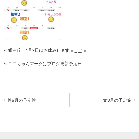
※絹ヶ丘…4月9日はお休みしますm(_ _)m
※ニコちゃんマークはブログ更新予定日
投
🎏5月の予定🎏
🌸3月の予定🌸
稿
ナ
ビ
ゲ