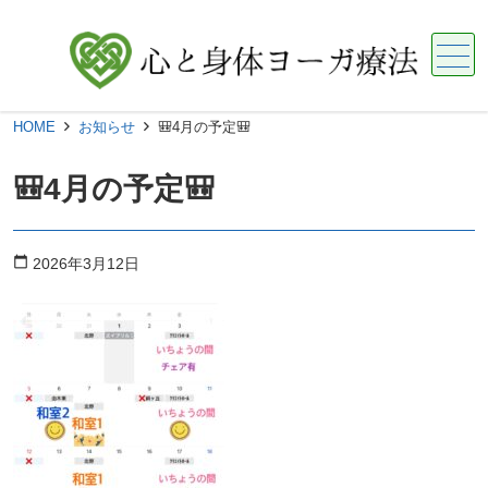
メニュー
HOME
お知らせ
🎒4月の予定🎒
🎒4月の予定🎒
calendar_today
2026年3月12日