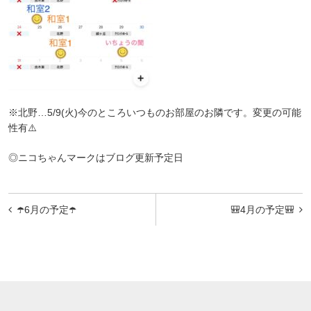
※北野…5/9(火)今のところいつものお部屋のお隣です。変更の可能
性有⚠️
◎ニコちゃんマークはブログ更新予定日
投
☂️6月の予定☂️
🎒4月の予定🎒
稿
ナ
ビ
ゲ