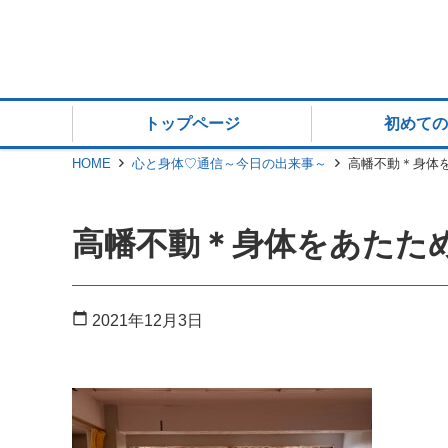
トップページ
初めての
HOME
心と身体♡通信～今日の出来事～
高幡不動＊身体を
高幡不動＊身体をあたため
calendar_today
2021年12月3日