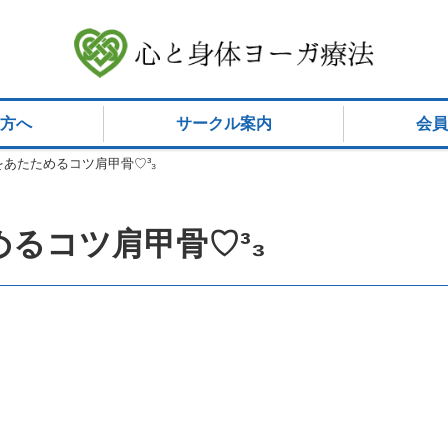
方へ
サークル案内
会員
あたためるコツ肩甲骨♡³₃
るコツ肩甲骨♡³₃