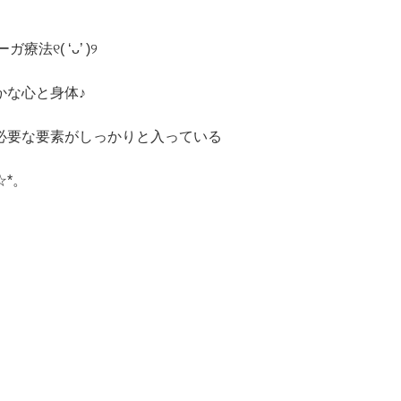
୧( ‘ᴗ’ )୨
かな心と身体♪
必要な要素がしっかりと入っている
*。