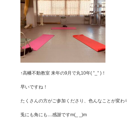
↑高幡不動教室 来年の9月で丸10年( °_° )！
早いですね！
たくさんの方がご参加くださり、色んなことが変わ
兎にも角にも…感謝ですm(_ _)m