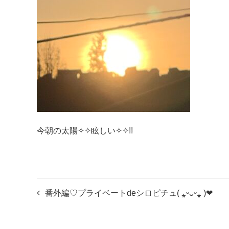
今朝の太陽✧︎✧︎眩しい✧︎✧︎!!
投
番外編♡プライベートdeシロピチュ( ⁎ᵕᴗᵕ⁎ )❤︎
稿
ナ