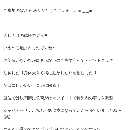
ご参加の皆さま ありがとうございましたm(_ _)m
久しぶりの体操です♬❤︎
いや〜心地よかったですね〜
お部屋がなかなか暖まらないので先ず立ってアイソトニック！
屈伸したり身体大きく横に動かしたり前後屈したり…
冬はコレがいい！コレに限る！
座位では股関節に負荷がけやツイストで骨盤内の滞りを調整
シャバアーサナ…私も一緒に横になっていたら寝ていましたね〜
(笑)
なんだか足の先までポカポカ心地よかったのですぅ³₃