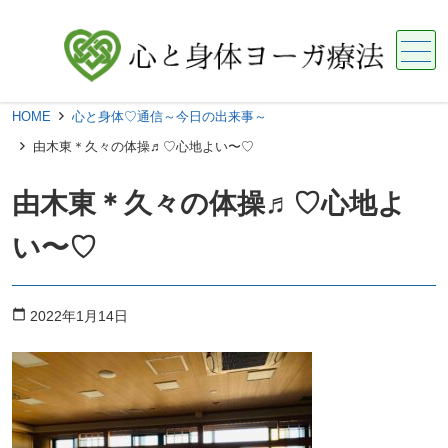
メニュー
HOME
心と身体♡通信～今日の出来事～
由木東＊久々の体操♬︎♡心地よい〜♡
由木東＊久々の体操♬︎♡心地よ
い〜♡
calendar_today
2022年1月14日