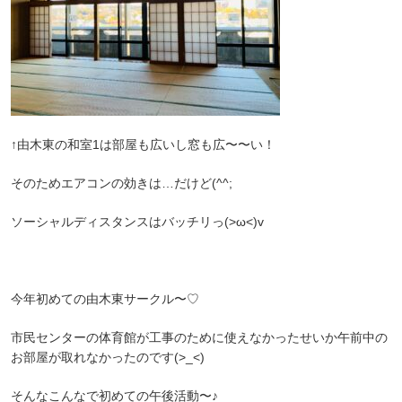
↑由木東の和室1は部屋も広いし窓も広〜〜い！
そのためエアコンの効きは…だけど(^^;
ソーシャルディスタンスはバッチリっ(>ω<)v
今年初めての由木東サークル〜♡
市民センターの体育館が工事のために使えなかったせいか午前中の
お部屋が取れなかったのです(>_<)
そんなこんなで初めての午後活動〜♪