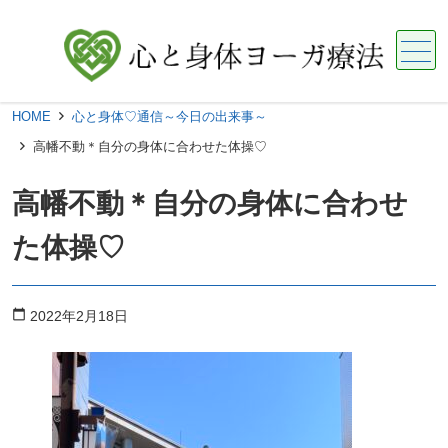
メニュー
HOME
心と身体♡通信～今日の出来事～
高幡不動＊自分の身体に合わせた体操♡
高幡不動＊自分の身体に合わせ
た体操♡
calendar_today
2022年2月18日