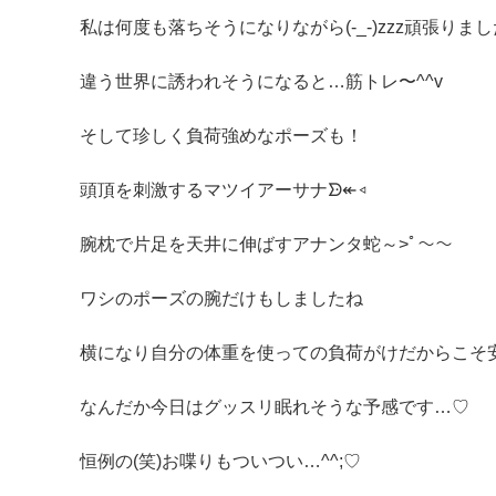
私は何度も落ちそうになりながら(-_-)zzz頑張りまし
違う世界に誘われそうになると…筋トレ〜^^v
そして珍しく負荷強めなポーズも！
頭頂を刺激するマツイアーサナᗦ↞︎◃︎
腕枕で片足を天井に伸ばすアナンタ蛇～>ﾟ～～
ワシのポーズの腕だけもしましたね
横になり自分の体重を使っての負荷がけだからこそ
なんだか今日はグッスリ眠れそうな予感です…♡
恒例の(笑)お喋りもついつい…^^;♡