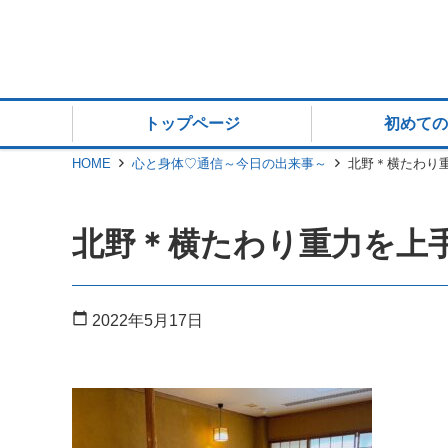
トップページ
初めての
HOME
心と身体♡通信～今日の出来事～
北野＊横たわり
北野＊横たわり重力を上
calendar_today
2022年5月17日