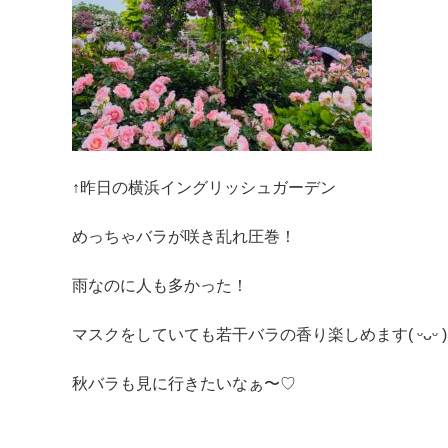
↑昨日の横浜イングリッシュガーデン
めっちゃバラが咲き乱れ圧巻！
雨なのに人も多かった！
マスクをしていても若干バラの香り楽しめます( ᵕᴗᵕ )✧
秋バラも見に行きたいなぁ〜♡