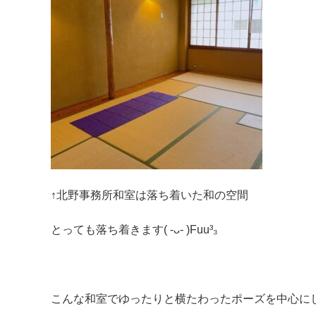
↑北野事務所和室は落ち着いた和の空間
とっても落ち着きます( -ᴗ- )Fuu³₃
こんな和室でゆったりと横たわったポーズを中心に