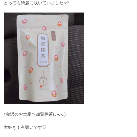
とっても綺麗に咲いていました✧*
↑金沢のお土産〜加賀棒茶(｡ᵕᴗᵕ｡)
大好き！有難いです♡