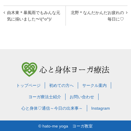
投
由木東＊暴風雨でもみんな元
北野＊なんだかんだお疲れの
稿
気に揃いました〜\(^o^)/
毎日に♡
ナ
ビ
ゲ
ー
シ
ョ
トップページ
初めての方へ
サークル案内
ン
ヨーガ療法士紹介
お問い合わせ
心と身体♡通信～今日の出来事～
Instagram
© hato-me yoga ヨーガ教室