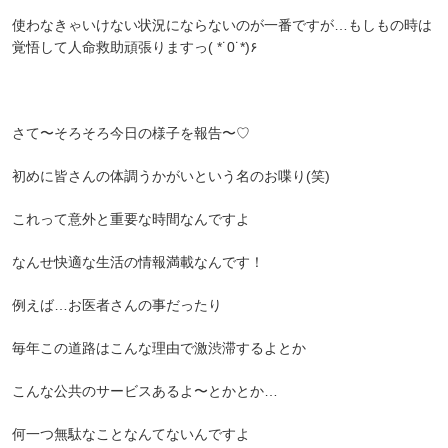
使わなきゃいけない状況にならないのが一番ですが…もしもの時は
覚悟して人命救助頑張りますっ( *˙0˙*)۶
さて〜そろそろ今日の様子を報告〜♡
初めに皆さんの体調うかがいという名のお喋り(笑)
これって意外と重要な時間なんですよ
なんせ快適な生活の情報満載なんです！
例えば…お医者さんの事だったり
毎年この道路はこんな理由で激渋滞するよとか
こんな公共のサービスあるよ〜とかとか…
何一つ無駄なことなんてないんですよ