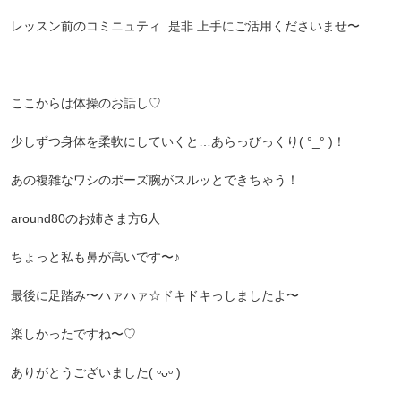
レッスン前のコミニュティ 是非 上手にご活用くださいませ〜
ここからは体操のお話し♡
少しずつ身体を柔軟にしていくと…あらっびっくり( °_° )！
あの複雑なワシのポーズ腕がスルッとできちゃう！
around80のお姉さま方6人
ちょっと私も鼻が高いです〜♪
最後に足踏み〜ハァハァ☆ドキドキっしましたよ〜
楽しかったですね〜♡
ありがとうございました( ᵕᴗᵕ )