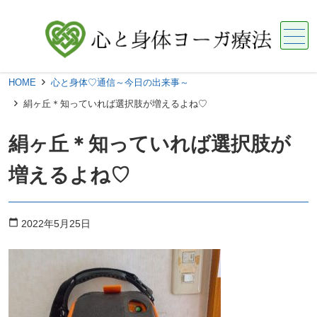
メニュー
HOME
心と身体♡通信～今日の出来事～
絹ヶ丘＊知っていれば選択肢が増えるよね♡
絹ヶ丘＊知っていれば選択肢が
増えるよね♡
calendar_today
2022年5月25日