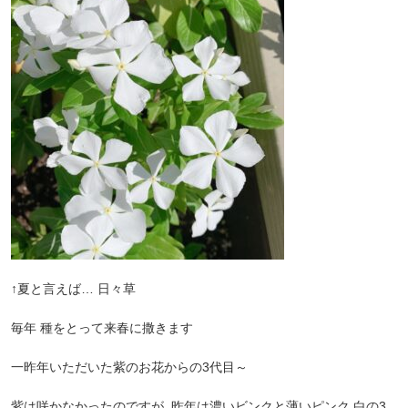
↑夏と言えば… 日々草
毎年 種をとって来春に撒きます
一昨年いただいた紫のお花からの3代目～
紫は咲かなかったのですが 昨年は濃いビンクと薄いピンク 白の3