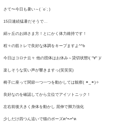
さて〜今日も暑い～( ˙o˙; )
15日連続猛暑だそうで…
絹ヶ丘のお姉さま方！とにかく体力維持です！
程々の筋トレで良好な体調をキープますよ^^b
今日はコロナ云々 他の団体はお休み～貸切状態\( °∀° )/
楽しそうな笑い声が響きますっ(笑笑笑)
椅子に座って関節一つ一つを動かしては観察( ⚭_⚭)✧
良好なのを確認してから立位でアイソトニック！
左右前後大きく身体を動かし 屈伸で脚力強化
少しだけ四つん這いで猫のポーズฅ^‬•༝•^‬ฅ