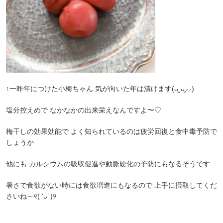
↑一昨年につけた小梅ちゃん 気が向いた年は漬けます(ᴗ͈ˬᴗ͈⸝⸝)
塩分控えめで なかなかの出来栄えなんですよ〜♡
梅干しの効果効能で よく知られているのは疲労回復と食中毒予防で
しょうか
他にも カルシウムの吸収促進や動脈硬化の予防にもなるそうです
暑さで食欲がない時には食欲増進にもなるので 上手に摂取してくだ
さいね～୧( ‘ᴗ’ )୨