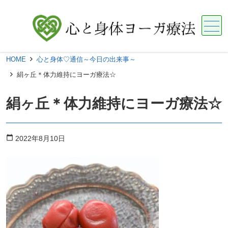
メニュー
HOME
心と身体♡通信～今日の出来事～
絹ヶ丘＊体力維持にヨーガ療法☆
絹ヶ丘＊体力維持にヨーガ療法☆
calendar_today
2022年8月10日