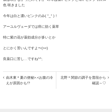
色 咲きました
今年は白と濃いピンクのみ( °_° )！
アーユルヴェーダでは癌に効く薬草
特に紫の花が薬効成分が多いとか
とにかく苦いんですよ〜(><)
良薬口に苦し…ですね^^;
投
由木東＊夏の便秘>.<お腹の冷
北野＊関節の調子を普段から
稿
えが原因かも!?
確認～♡
ナ
ビ
ゲ