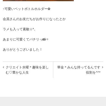
↑可愛いベットボトルホルダー‎✿ ‎
会員さんのお友だちがお作りになったとか
ラメも入って素敵☆*。
あまりに可愛くてパチリっ📸✧
ありがとうございました！
投
クリエイト水曜＊趣味を楽し
華金＊みんな持ってるんです
稿
む♡豊かな人生
役割を^^*
ナ
ビ
ゲ
ー