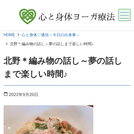
メニュー
HOME
心と身体♡通信～今日の出来事～
北野＊編み物の話し～夢の話しまで楽しい時間♪
北野＊編み物の話し～夢の話し
まで楽しい時間♪
calendar_today
2022年9月20日