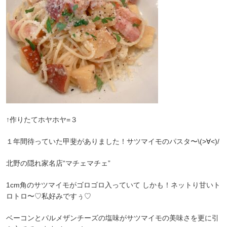
↑作りたてホヤホヤ=３
１年間待っていた甲斐がありました！サツマイモのパスタ〜\(>∀<)/
北野の隠れ家名店“マチェマチェ”
1cm角のサツマイモがゴロゴロ入っていて しかも！ネットり甘いト
ロトロ〜♡私好みですぅ♡
ベーコンとパルメザンチーズの塩味がサツマイモの美味さを更に引