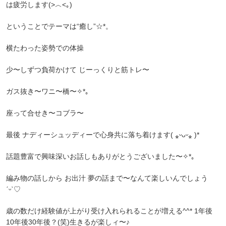
は疲労します(>︿<｡)
ということでテーマは“癒し”☆*。
横たわった姿勢での体操
少〜しずつ負荷かけて じーっくりと筋トレ〜
ガス抜き〜ワニ〜橋〜✧*｡
座って合せき〜コブラ〜
最後 ナディーシュッディーで心身共に落ち着けます( ⁎ᵕᴗᵕ⁎ )*
話題豊富で興味深いお話しもありがとうございました〜✧*｡
編み物の話しから お出汁 夢の話まで〜なんて楽しいんでしょう
ˊᵕˋ♡
歳の数だけ経験値が上がり受け入れられることが増える^^* 1年後
10年後30年後？(笑)生きるが楽しィ〜♪