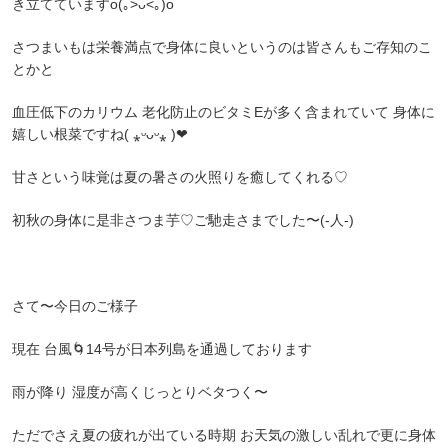
き立てていますo(｡>ᴗ<｡)o︎
さつまいもは栄養満点で身体に良いというのは皆さんもご存知のこ
とかと
血圧低下のカリウム 老化防止のビタミEが多く含まれていて 身体に
嬉しい根菜ですね( ⁎ᵕᴗᵕ⁎ )❤︎
甘さという味覚は夏の暑さの火照りを癒してくれる♡
初秋の身体に是非さつま芋♡ご馳走さまでした〜(-人-)
さて〜今日のご様子
現在 台風🌀14号が日本列島を通過しております
雨が降り 湿度が高くじっとりベタつく〜
ただでさえ夏の疲れが出ている時期 お天気の激しい乱れで更に身体