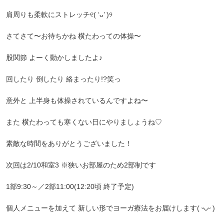
肩周りも柔軟にストレッチ୧( ‘ᴗ’ )୨
さてさて〜お待ちかね 横たわっての体操〜
股関節 よーく動かしましたよ♪
回したり 倒したり 絡まったり!?笑っ
意外と 上半身も体操されているんですよね〜
また 横たわっても寒くない日にやりましょうね♡
素敵な時間をありがとうございました！
次回は2/10和室3 ※狭いお部屋のため2部制です
1部9:30～／2部11:00(12:20頃 終了予定)
個人メニューを加えて 新しい形でヨーガ療法をお届けします( ᵕᴗᵕ )