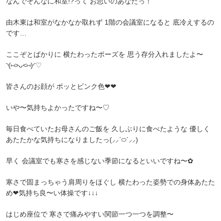
なんでそんなに和室!?って お思いのあなたっ！
由木東は和室がなかなか取れず 1階の会議室になると 底冷えするの
です…
ここぞとばかりに 横たわったポーズを 思う存分入れましたよ〜
◝(⑅>ᴗ<⑅)◜♡
皆さんのお顔が ポッとビンク色‪‪❤︎‬‪‪❤︎‬
いや〜気持ちよかったですね〜♡
毎日食べていたお母さんのご飯を 久しぶりに食べたような 優しく
あたたかな気持ちになりましたっ(⸝⸝ˊ࿀ˋ⸝⸝)
早く 会議室でも寒さを感じない季節になるといいですね〜︎✿
寒さで固まっちゃう肩周りをほぐし 横たわった姿勢での身体あたた
め‪‪❤︎‬気持ち良〜い体操です↓↓↓
はじめ座位で 寒さで痛みやすい関節一つ一つを調整〜