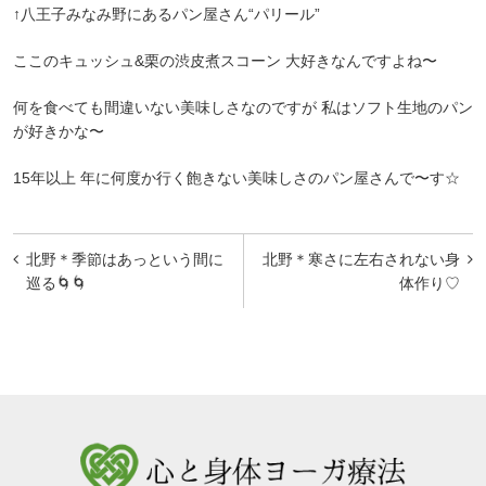
↑八王子みなみ野にあるパン屋さん“パリール”
ここのキュッシュ&栗の渋皮煮スコーン 大好きなんですよね〜
何を食べても間違いない美味しさなのですが 私はソフト生地のパン
が好きかな〜
15年以上 年に何度か行く飽きない美味しさのパン屋さんで〜す☆
投
北野＊季節はあっという間に
北野＊寒さに左右されない身
稿
巡る🌀🌀
体作り♡
ナ
ビ
ゲ
ー
シ