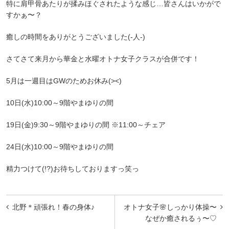
特に肩甲骨あたりが揉みほぐされたような感じ…皆さんはいかがで
すかぁ〜？
癒しの時間をありがとうございました(-人-)
さてさて来月から華金と水曜オトナ女子クラスが合併です！
5月は一週目はGWのためお休み(><)
10日(水)10:00～9階やまゆりの間
19日(金)9:30～9階やまゆりの間 ※11:00～チェア
24日(水)10:00～9階やまゆりの間
精力つけて(!?)お待ちしておりますっ笑っ
投
北野＊頑張れ！春の身体♪
オトナ女子🌸しっかり体操〜
稿
なぜか癒されるぅ〜♡