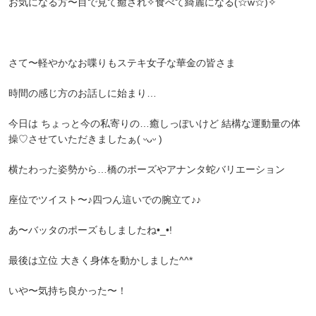
お気になる方〜目で見て癒され✧︎食べて綺麗になる(☆w☆)✧︎
さて〜軽やかなお喋りもステキ女子な華金の皆さま
時間の感じ方のお話しに始まり…
今日は ちょっと今の私寄りの…癒しっぽいけど 結構な運動量の体
操♡させていただきましたぁ( ᵕᴗᵕ )
横たわった姿勢から…橋のポーズやアナンタ蛇バリエーション
座位でツイスト〜♪四つん這いでの腕立て♪♪
あ〜バッタのポーズもしましたね•_•!
最後は立位 大きく身体を動かしました^^*
いや〜気持ち良かった〜！