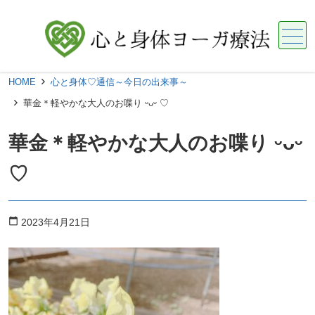
メニュー
HOME
心と身体♡通信～今日の出来事～
華金＊軽やかな大人のお喋り ᵕᴗᵕ ♡
華金＊軽やかな大人のお喋り ᵕᴗᵕ
♡
calendar_today
2023年4月21日