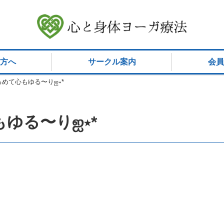
方へ
サークル案内
会員
て心もゆる〜り‪ஐ‬⋆*
る〜り‪ஐ‬⋆*