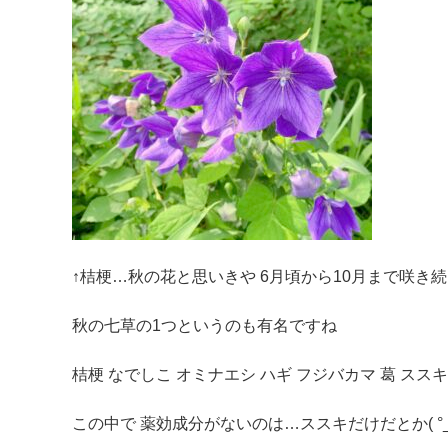
↑桔梗…秋の花と思いきや 6月頃から10月まで咲き続ける
秋の七草の1つというのも有名ですね
桔梗 なでしこ オミナエシ ハギ フジバカマ 葛 スス
この中で 薬効成分がないのは…ススキだけだとか( °_° 