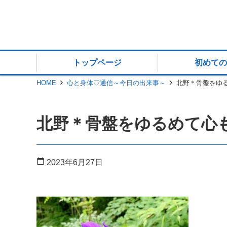
トップページ
初めての
HOME
心と身体♡通信～今日の出来事～
北野＊骨盤をゆるめ
北野＊骨盤をゆるめて心もゆ
calendar_today
2023年6月27日