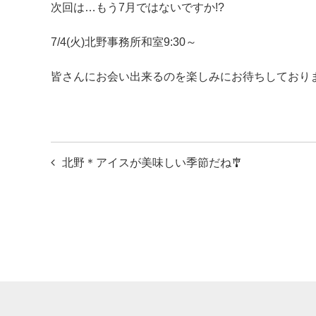
次回は…もう7月ではないですか!?
7/4(火)北野事務所和室9:30～
皆さんにお会い出来るのを楽しみにお待ちしており
投
北野＊アイスが美味しい季節だね🎐
稿
ナ
ビ
ゲ
ー
シ