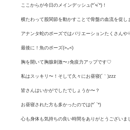
ここからが今日のメインデッシュ(*´ч`*)！
横たわって股関節を動かすことで骨盤の血流を促しま
アナンタ蛇のポーズではバリエーションたくさんや
最後に！魚のポーズ(>ᴗ<)
胸を開いて胸腺刺激〜♪免疫力アップです♡
私はスッキリ〜！そして久々にお昼寝(´｀)zzz
皆さんはいかがでしたでしょうか〜？
お昼寝された方も多かったのでは(*´ `*)
心も身体も気持ちの良い時間をありがとうございました