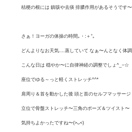
桔梗の根には 鎮咳や去痰 排膿作用があるそうです〜(*ˊ
さぁ！ヨーガの体操の時間｡・:＋°｡
どんよりなお天気.…蒸していて なぁ〜んとなく体調
こんな日は 穏やか〜に自律神経の調整でしょ^_−☆
座位でゆる～っと軽くストレッチ^^*
肩周り＆首を動かした後 頭と首のセルフマッサージ
立位で骨盤ストレッチ〜三角のポーズ＆ツイスト〜
気持ちよかったですね〜(>ᴗ<)