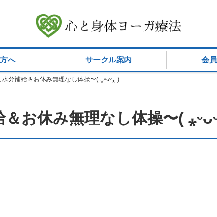
方へ
サークル案内
会員
分補給＆お休み無理なし体操〜( ⁎ᵕᴗᵕ⁎ )
お休み無理なし体操〜( ⁎ᵕᴗᵕ⁎