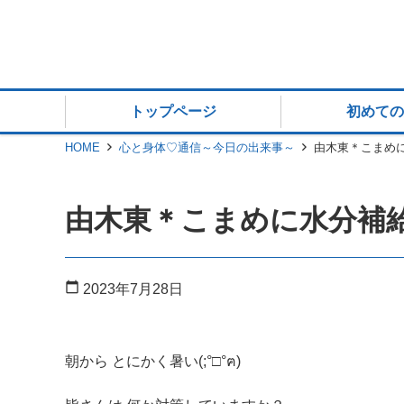
トップページ
初めての
HOME
心と身体♡通信～今日の出来事～
由木東＊こまめに水
由木東＊こまめに水分補給＆
calendar_today
2023年7月28日
朝から とにかく暑い(;°□°ฅ)