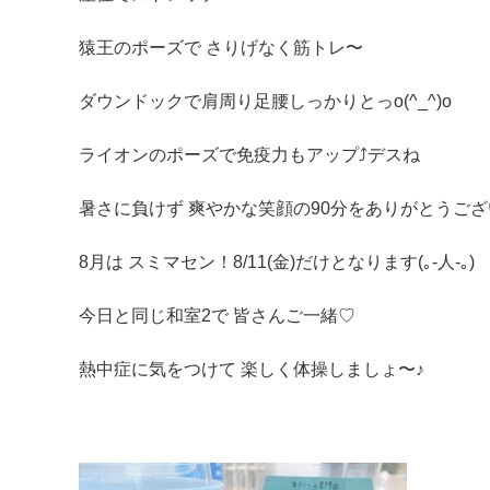
猿王のポーズで さりげなく筋トレ〜
ダウンドックで肩周り足腰しっかりとっo(^_^)o
ライオンのポーズで免疫力もアップ⤴︎デスね
暑さに負けず 爽やかな笑顔の90分をありがとうございまし
8月は スミマセン！8/11(金)だけとなります(｡-人-｡)
今日と同じ和室2で 皆さんご一緒♡
熱中症に気をつけて 楽しく体操しましょ〜♪