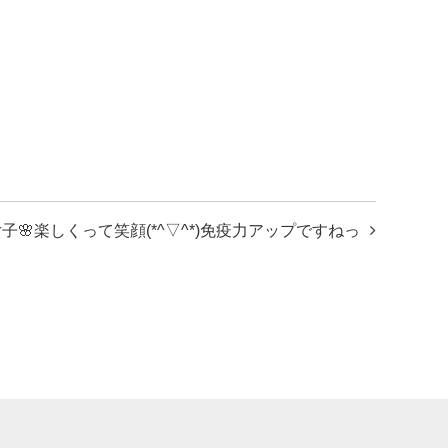
子🌸楽しくって笑顔(*^▽^*)免疫力アップですねっ