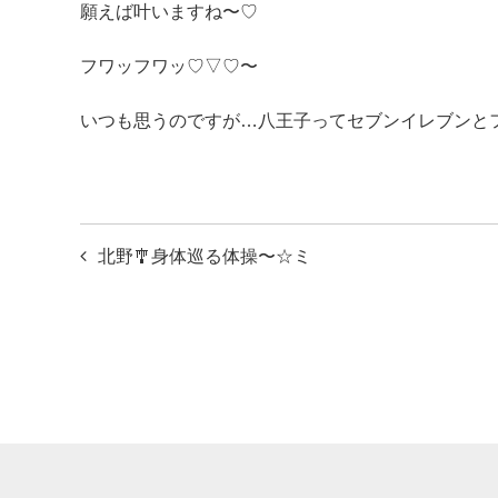
願えば叶いますね〜♡
フワッフワッ♡▽♡〜
いつも思うのですが…八王子ってセブンイレブンとフ
投
北野🎐身体巡る体操〜☆ミ
稿
ナ
ビ
ゲ
ー
シ