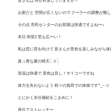
皆さんは 何か対策していますか？
お家だと 空間が広くないので クーラーの調整が難しかっ
その点 市民センターのお部屋は快適ですよね〜♪
本日 和室2 窓も広〜い！
私は窓に背を向けて 皆さんが景色を楽しみながら体
真っ青な夏の晴天- ̗̀ ☺︎ ̖́-
室温は快適で 景色は良し！サイコーですね
体力を失わないよう 程々の負荷での体操です^_− ‪☆
とにかく水分補給をこまめに！
座位でストレッチ〜