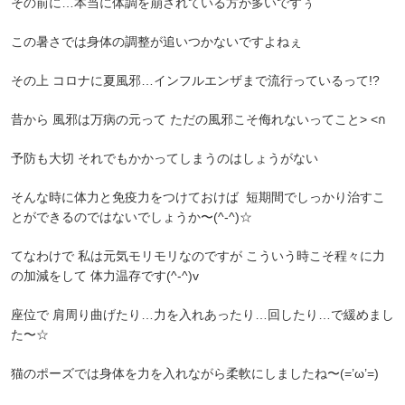
その前に…本当に体調を崩されている方が多いですぅ
この暑さでは身体の調整が追いつかないですよねぇ
その上 コロナに夏風邪…インフルエンザまで流行っているって!?
昔から 風邪は万病の元って ただの風邪こそ侮れないってこと> <ก
予防も大切 それでもかかってしまうのはしょうがない
そんな時に体力と免疫力をつけておけば 短期間でしっかり治すこ
とができるのではないでしょうか〜(^-^)☆
てなわけで 私は元気モリモリなのですが こういう時こそ程々に力
の加減をして 体力温存です(^-^)v
座位で 肩周り曲げたり…力を入れあったり…回したり…で緩めまし
た〜☆
猫のポーズでは身体を力を入れながら柔軟にしましたね〜(=’ω’=)