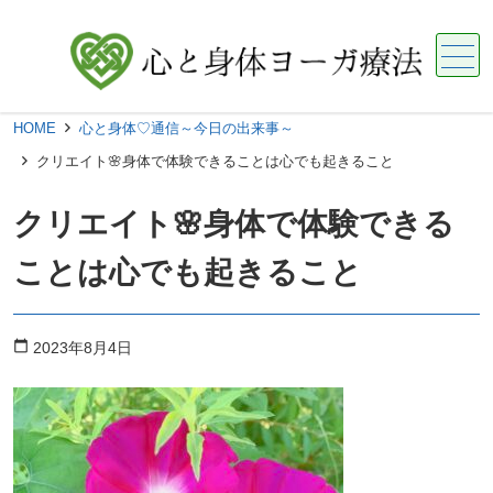
メニュー
HOME
心と身体♡通信～今日の出来事～
クリエイト🌸身体で体験できることは心でも起きること
クリエイト🌸身体で体験できる
ことは心でも起きること
calendar_today
2023年8月4日