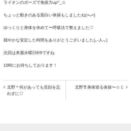
ライオンのポーズで免疫力up^_☆
ちょっと動きのある面白い体操もしましたね(>ᴗ<)
ゆっくりと身体を休めて〜呼吸法で整えました♡
穏やかな安定した時間をありがとうございました(｡-人-｡)
次回は来週水曜日8/9ですね
10時にお待ちしております！
投
北野＊何があっても笑顔を忘
北野🎐身体巡る体操〜☆ミ
稿
れずに♡
ナ
ビ
ゲ