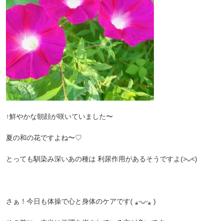
↑鮮やかな朝顔が咲いていました〜
夏の和の花ですよね〜♡
とっても馴染み深いあの種は 利尿作用があるそうですよ(>ᴗ<)
さぁ！今日も体操で心と身体のケアです( ⁎ᵕᴗᵕ⁎ )