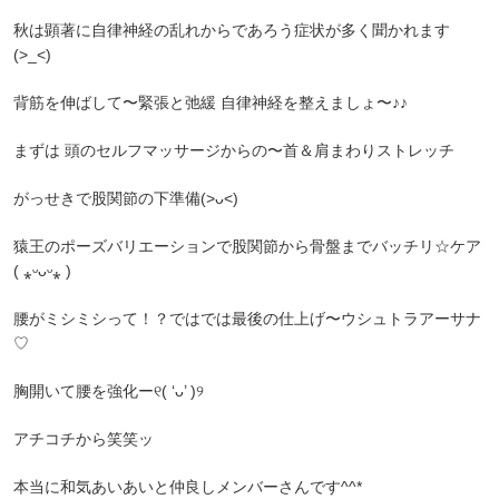
秋は顕著に自律神経の乱れからであろう症状が多く聞かれます
(>_<)
背筋を伸ばして〜緊張と弛緩 自律神経を整えましょ〜♪♪
まずは 頭のセルフマッサージからの〜首＆肩まわりストレッチ
がっせきで股関節の下準備(>ᴗ<)
猿王のポーズバリエーションで股関節から骨盤までバッチリ☆ケア
( ⁎ᵕᴗᵕ⁎ )
腰がミシミシって！？ではでは最後の仕上げ〜ウシュトラアーサナ
♡
胸開いて腰を強化ー୧( ‘ᴗ’ )୨
アチコチから笑笑ッ
本当に和気あいあいと仲良しメンバーさんです^^*