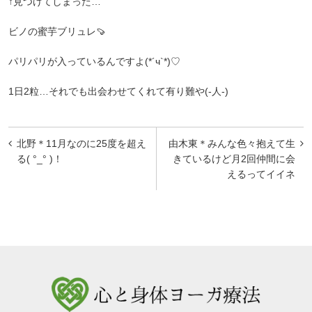
↑見つけてしまった…
ビノの蜜芋ブリュレ🍠
パリパリが入っているんですよ(*´ч`*)♡
1日2粒…それでも出会わせてくれて有り難や(-人-)
投
北野＊11月なのに25度を超え
由木東＊みんな色々抱えて生
稿
る( °_° )！
きているけど月2回仲間に会
えるってイイネ
ナ
ビ
ゲ
ー
シ
ョ