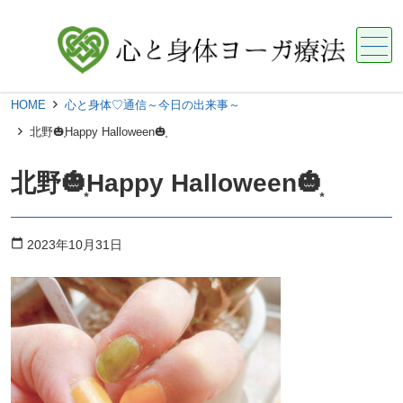
メニュー
HOME
心と身体♡通信～今日の出来事～
北野🎃͙Happy Halloween🎃͙
北野🎃͙Happy Halloween🎃͙
calendar_today
2023年10月31日