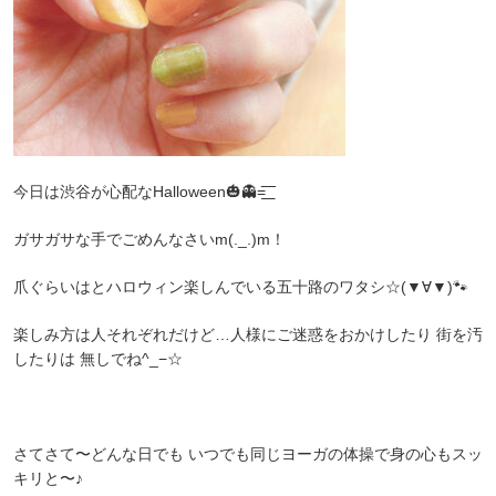
今日は渋谷が心配なHalloween🎃👻=͟͟͞͞
ガサガサな手でごめんなさいm(._.)m！
爪ぐらいはとハロウィン楽しんでいる五十路のワタシ☆(▼∀▼)🐾
楽しみ方は人それぞれだけど…人様にご迷惑をおかけしたり 街を汚
したりは 無しでね‪^_−‪☆
さてさて〜どんな日でも いつでも同じヨーガの体操で身の心もスッ
キリと〜♪