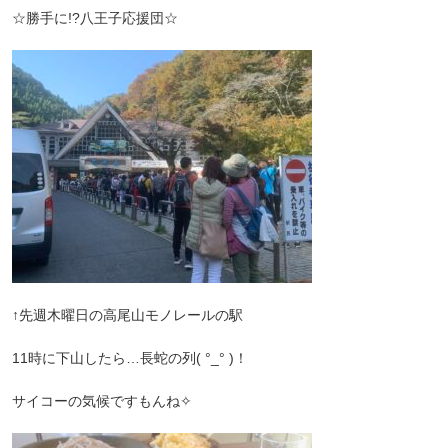
☆勝手に!?八王子応援団☆
↑先週木曜日の高尾山モノレールの駅
11時に下山したら…長蛇の列( °_° )！
サイコーの気候ですもんね✧︎