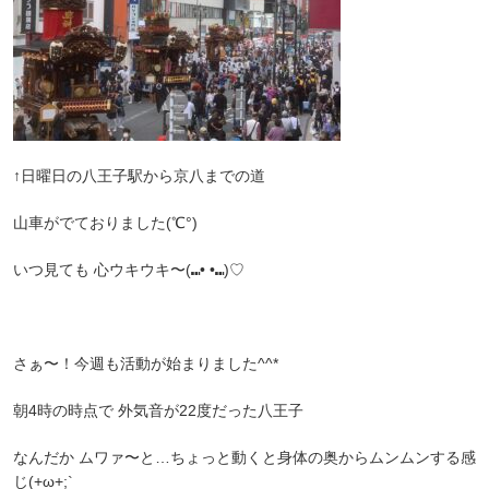
↑日曜日の八王子駅から京八までの道
山車がでておりました(℃°)
いつ見ても 心ウキウキ〜(⑉• •⑉)♡
さぁ〜！今週も活動が始まりました^^*
朝4時の時点で 外気音が22度だった八王子
なんだか ムワァ〜と…ちょっと動くと身体の奥からムンムンする感
じ(+ω+;`