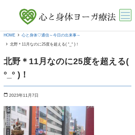
メニュー
HOME
心と身体♡通信～今日の出来事～
北野＊11月なのに25度を超える( °_° )！
北野＊11月なのに25度を超える(
°_° )！
calendar_today
2023年11月7日