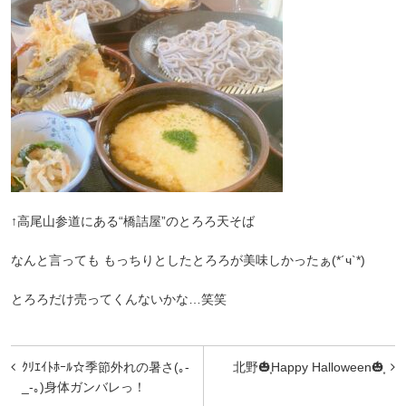
↑高尾山参道にある“橋詰屋”のとろろ天そば
なんと言っても もっちりとしたとろろが美味しかったぁ(*´ч`*)
とろろだけ売ってくんないかな…笑笑
投
ｸﾘｴｲﾄﾎｰﾙ☆季節外れの暑さ(｡-
北野🎃͙Happy Halloween🎃͙
稿
_-｡)身体ガンバレっ！