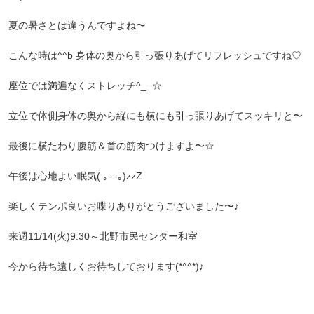
夏の暑さとは違うんですよね〜
こんな時は^^b 身体の奥から引っ張りあげてリフレッシュですね♡
座位では満遍なくストレッチ‪^_−‪☆
立位で体側身体の奥から縦にも横にも引っ張りあげてスッキリと〜
最後に横たわり腹筋＆首の筋肉つけますよ〜☆
午後は心地よい眠気( ｡- -｡)zzZ
楽しくテンポ良いお喋りありがとうございました〜♪
来週11/14(火)9:30～北野市民センター和室
今から待ち遠しくお待ちしております(*^^*)♪