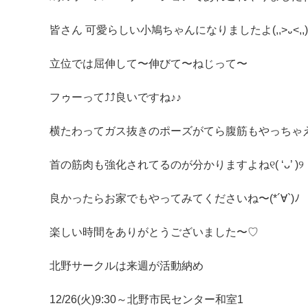
皆さん 可愛らしい小鳩ちゃんになりましたよ(,,>᎑<,,)*•
立位では屈伸して〜伸びて〜ねじって〜
フゥーって⤴︎⤴︎良いですね♪♪
横たわってガス抜きのポーズがてら腹筋もやっちゃえ〜
首の筋肉も強化されてるのが分かりますよね୧( ‘ᴗ’ )୨
良かったらお家でもやってみてくださいね〜(*´∀`)ﾉ
楽しい時間をありがとうございました〜♡
北野サークルは来週が活動納め
12/26(火)9:30～北野市民センター和室1