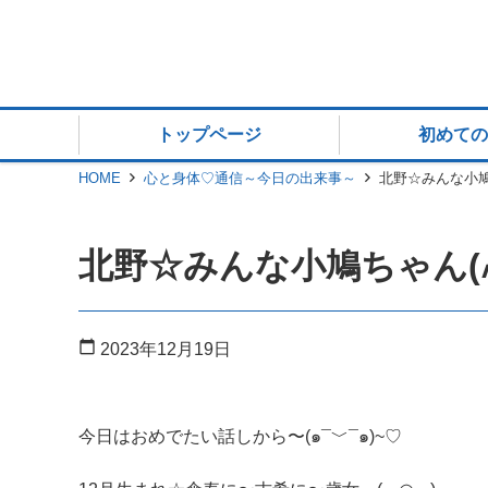
トップページ
初めての
HOME
心と身体♡通信～今日の出来事～
北野☆みんな小鳩ち
北野☆みんな小鳩ちゃん(៸៸>
calendar_today
2023年12月19日
今日はおめでたい話しから〜(๑¯﹀¯๑)~♡