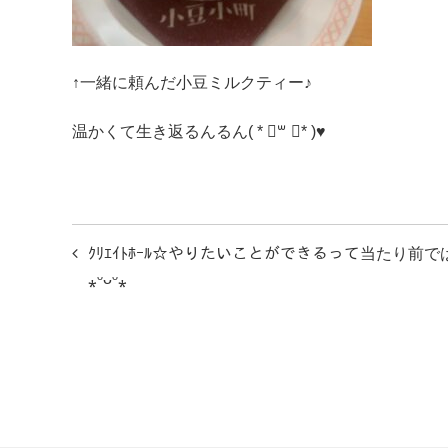
↑一緒に頼んだ小豆ミルクティー♪
温かくて生き返るんるん( * ॑꒳ ॑* )♥
投
ｸﾘｴｲﾄﾎｰﾙ☆やりたいことができるって当たり前
稿
⁎ᵕᴗᵕ⁎
ナ
ビ
ゲ
ー