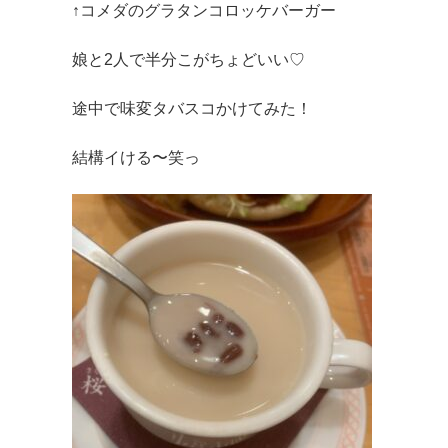
↑コメダのグラタンコロッケバーガー
娘と2人で半分こがちょどいい♡
途中で味変タバスコかけてみた！
結構イける〜笑っ