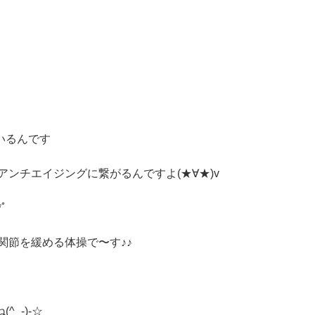
いるんです
ンチエイジングに繋がるんですよ(★∀★)v
ﾟ
関節を緩める体操で〜す♪♪
_-)-☆