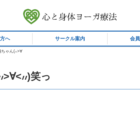
方へ
サークル案内
会員
ゃん(៸៸>∀
∀<៸៸)笑っ