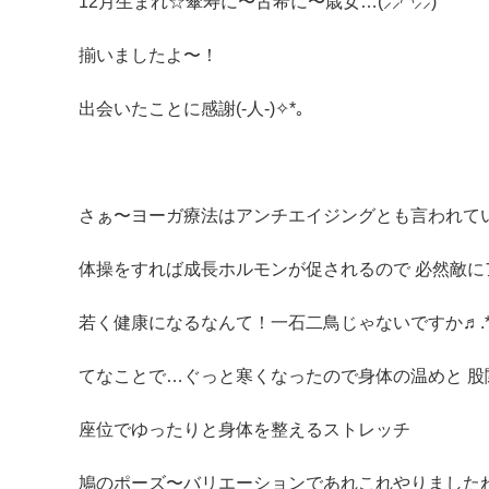
12月生まれ☆傘寿に〜古希に〜歳女…(⸝⸝◜◝⸝⸝)
揃いましたよ〜！
出会いたことに感謝(-人-)✧*｡
さぁ〜ヨーガ療法はアンチエイジングとも言われて
体操をすれば成長ホルモンが促されるので 必然敵にア
若く健康になるなんて！一石二鳥じゃないですか♬.*
てなことで…ぐっと寒くなったので身体の温めと 股
座位でゆったりと身体を整えるストレッチ
鳩のポーズ〜バリエーションであれこれやりましたね(^