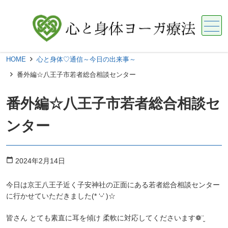
メニュー
HOME
心と身体♡通信～今日の出来事～
番外編☆八王子市若者総合相談センター
番外編☆八王子市若者総合相談セ
ンター
calendar_today
2024年2月14日
今日は京王八王子近く子安神社の正面にある若者総合相談センター
に行かせていただきました(* ‘ᵕ’ )☆
皆さん とても素直に耳を傾け 柔軟に対応してくださいます❁¨̮