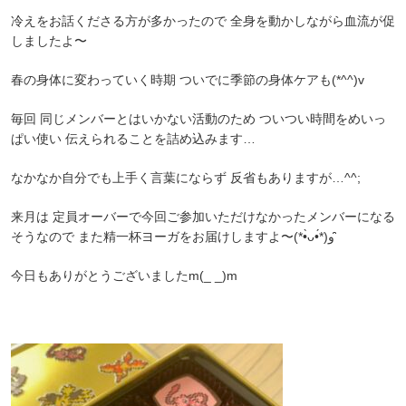
冷えをお話くださる方が多かったので 全身を動かしながら血流が促
しましたよ〜
春の身体に変わっていく時期 ついでに季節の身体ケアも(*^^)v
毎回 同じメンバーとはいかない活動のため ついつい時間をめいっ
ぱい使い 伝えられることを詰め込みます…
なかなか自分でも上手く言葉にならず 反省もありますが…^^;
来月は 定員オーバーで今回ご参加いただけなかったメンバーになる
そうなので また精一杯ヨーガをお届けしますよ〜(*•̀ᴗ•́*)و ̑̑
今日もありがとうございましたm(_ _)m