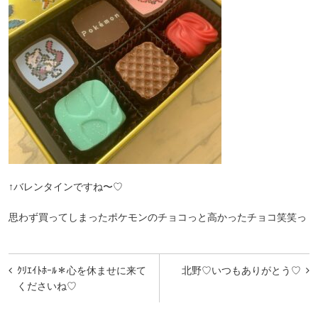
↑バレンタインですね〜♡
思わず買ってしまったポケモンのチョコっと高かったチョコ笑笑っ
投
ｸﾘｴｲﾄﾎｰﾙ＊心を休ませに来て
北野♡いつもありがとう♡
稿
くださいね♡
ナ